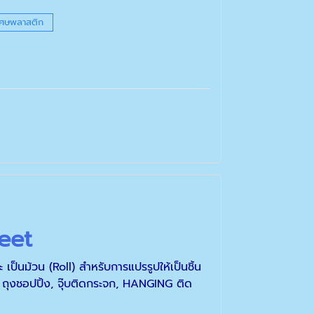
ิเศษพลาสติก
eet
็นม้วน (Roll) สำหรับการแปรรูปให้เป็นชิ้น
ถุงชอปปิ้ง, จุ๊บติดกระจก, HANGING ติด