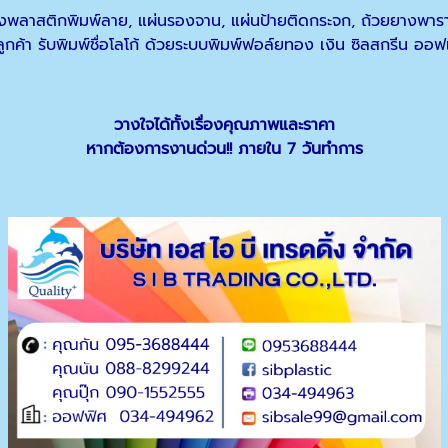
งพลาสติกพิมพ์ลาย, แผ่นรองจาน, แผ่นป้ายติดกระจก, ถ้วยยางพารา,
ค้า รับพิมพ์ชื่อโลโก้ ด้วยระบบพิมพ์ฟอล์ยทอง เงิน ซิลสกรีน ออ
วางใจได้ทั้งเรื่องคุณภาพและราคา
หากต้องการงานด่วน!! ภายใน 7 วันทำการ