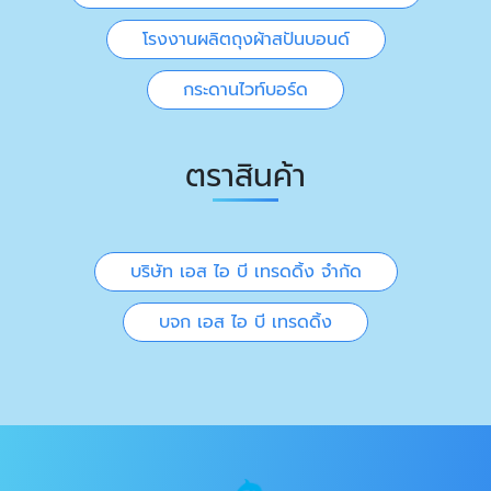
โรงงานผลิตถุงผ้าสปันบอนด์
กระดานไวท์บอร์ด
ตราสินค้า
บริษัท เอส ไอ บี เทรดดิ้ง จำกัด
บจก เอส ไอ บี เทรดดิ้ง